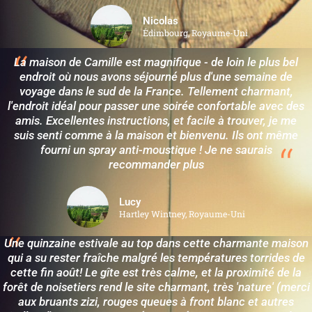
Nicolas
Édimbourg, Royaume-Uni
La maison de Camille est magnifique - de loin le plus bel
endroit où nous avons séjourné plus d'une semaine de
voyage dans le sud de la France. Tellement charmant,
l'endroit idéal pour passer une soirée confortable avec des
amis. Excellentes instructions, et facile à trouver, je me
suis senti comme à la maison et bienvenu. Ils ont même
fourni un spray anti-moustique ! Je ne saurais
recommander plus
Lucy
Hartley Wintney, Royaume-Uni
Une quinzaine estivale au top dans cette charmante maison
qui a su rester fraîche malgré les températures torrides de
cette fin août! Le gîte est très calme, et la proximité de la
forêt de noisetiers rend le site charmant, très 'nature' (merci
aux bruants zizi, rouges queues à front blanc et autres