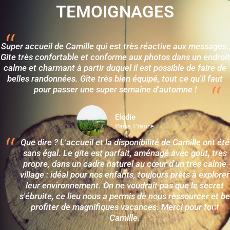
TEMOIGNAGES
Super accueil de Camille qui est très réactive aux messages.
Gite très confortable et conforme aux photos dans un endroit
calme et charmant à partir duquel il est possible de faire de
belles randonnées. Gîte très bien équipé, tout ce qu'il faut
pour passer une super semaine d'automne !
Elodie
Paris, France
Que dire ? L'accueil et la disponibilité de Camille ont été
sans égal. Le gîte est parfait, aménagé avec goût, très
propre, dans un cadre naturel au cœur d'un très calme
village : idéal pour nos enfants, toujours prêts à explorer
leur environnement. On ne voudrait pas que le secret
s'ébruite, ce lieu nous a permis de nous ressourcer et be
profiter de magnifiques vacances. Merci pour tout
Camille.