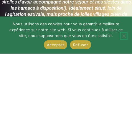
sitelles d'avoir accompagné notre séjour et nos siestes dans
les hamacs à disposition!). Idéalement situé: loin de
l'agitation estivale, mais proche de jolies villages plein de
charme. Enfin, Camille a été au top du début à la fin
Nous utilisons des cookies pour vous garantir la meilleure
(amicale, super réactive, arrangeante, discrète, etc.). Une
expérience sur notre site web. Si vous continuez à utiliser ce
quinzaine réussie en somme!
site, nous supposerons que vous en êtes satisfait.
Accepter
Refuser
Sam
Plougonvelin, France
Note Airbnb
RESERVER DIRECTEMENT
SUR AIRBNB